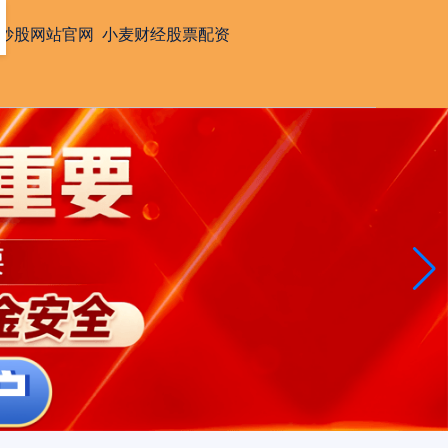
炒股网站官网
小麦财经股票配资