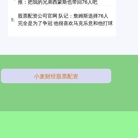
推：把我的兄弟西蒙斯也带回76人吧
股票配资公司官网 队记：詹姆斯选择76人
5、
完全是为了争冠 他很喜欢马克乐意和他打球
小麦财经股票配资