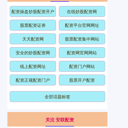
配资操盘炒股配资开户
在线炒股配资网
股票配资证券
配资平台官网网址
天天配资网
股票配资集中网站
安全的炒股配资网
配资网官网网站
线上配资网址
配资门户网站
配资正规配资门户
股票开户配资
全部话题标签
关注 安联配资