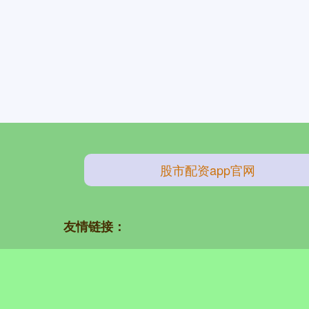
股市配资app官网
友情链接：