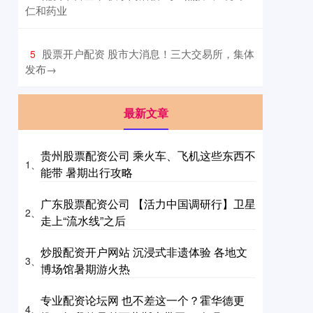
仁和药业
​股票开户配资 股市大消息！三大交易所，集体
5
发布→
最新文章
贵州股票配资公司 乘火车、飞机这些东西不
1、
能带 暑期出行攻略
广东股票配资公司 【活力中国调研行】卫星
2、
走上“流水线”之后
炒股配资开户网站 沉浸式非遗体验 各地文
3、
博场馆暑期游火热
专业配资论坛网 也不差这一个？霍华德更
4、