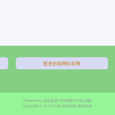
配资炒股网站官网
Powered by
安联配资
RSS地图
HTML地图
Copyright
© 2013-2026 华林优配 版权所有