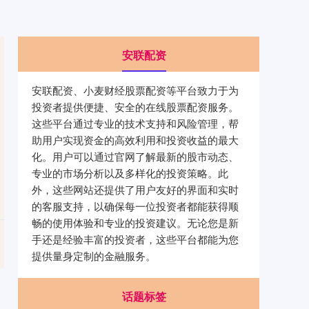
安联配资
安联配资、小麦财经股票配资等平台致力于为
投资者提供便捷、安全的在线股票配资服务。
这些平台通过专业的技术支持和风险管理，帮
助用户实现资金的高效利用和投资收益的最大
化。用户可以通过官网了解最新的股市动态、
专业的市场分析以及多样化的投资策略。此
外，这些网站还提供了用户友好的界面和实时
的客服支持，以确保每一位投资者都能获得顺
畅的使用体验和专业的投资建议。无论您是新
手还是经验丰富的投资者，这些平台都能为您
提供量身定制的金融服务。
话题标签