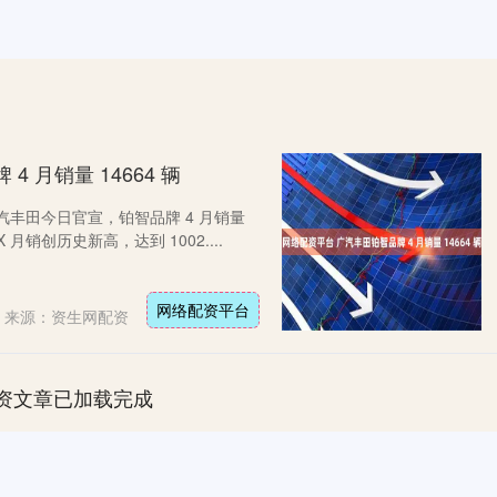
 月销量 14664 辆
广汽丰田今日官宣，铂智品牌 4 月销量
 月销创历史新高，达到 1002....
网络配资平台
来源：资生网配资
资文章已加载完成