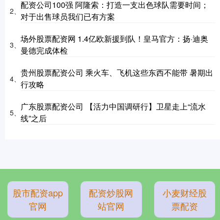
配资公司100强 阿隆索：打造一支出色球队需要时间；
2、
对于出售球员我们已有方案
场外股票配资网 1.4亿欧新援到队！皇马官方：扬·迪奥
3、
曼德完成体检
贵州股票配资公司 乘火车、飞机这些东西不能带 暑期出
4、
行攻略
广东股票配资公司 【活力中国调研行】卫星走上“流水
5、
线”之后
股市配资app
配资炒股网
小麦财经股
官网
站官网
票配资