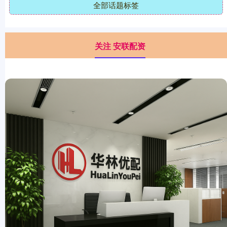
全部话题标签
关注 安联配资