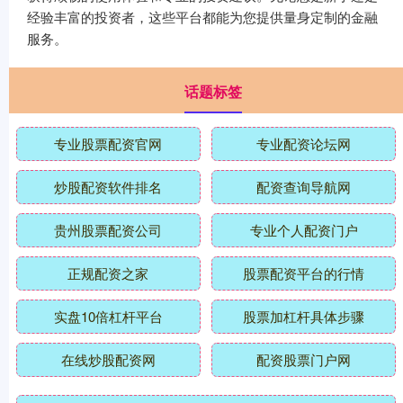
经验丰富的投资者，这些平台都能为您提供量身定制的金融
服务。
话题标签
专业股票配资官网
专业配资论坛网
炒股配资软件排名
配资查询导航网
贵州股票配资公司
专业个人配资门户
正规配资之家
股票配资平台的行情
实盘10倍杠杆平台
股票加杠杆具体步骤
在线炒股配资网
配资股票门户网