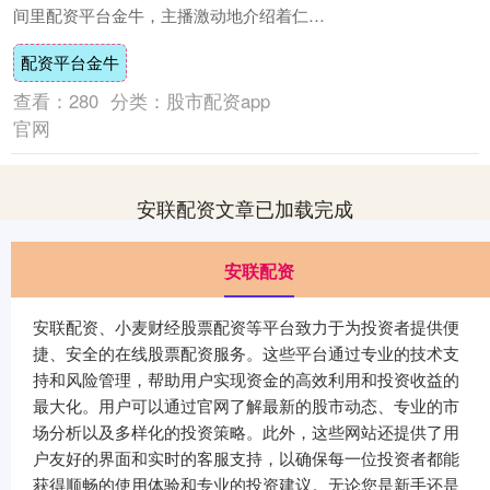
间里配资平台金牛，主播激动地介绍着仁和
药业的一款减肥产品。 顶着“大胃王”....
配资平台金牛
查看：
280
分类：
股市配资app
官网
安联配资文章已加载完成
安联配资
安联配资、小麦财经股票配资等平台致力于为投资者提供便
捷、安全的在线股票配资服务。这些平台通过专业的技术支
持和风险管理，帮助用户实现资金的高效利用和投资收益的
最大化。用户可以通过官网了解最新的股市动态、专业的市
场分析以及多样化的投资策略。此外，这些网站还提供了用
户友好的界面和实时的客服支持，以确保每一位投资者都能
获得顺畅的使用体验和专业的投资建议。无论您是新手还是