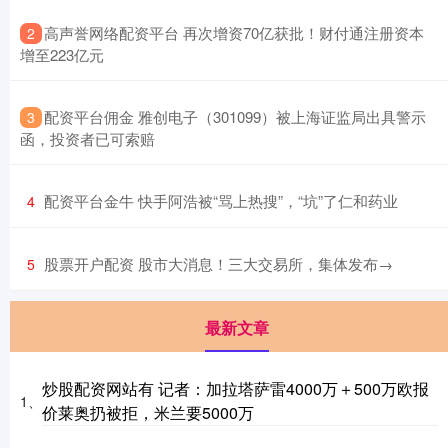
​高声誉网络配资平台 再次增资70亿获批！财付通注册资本
2
增至223亿元
​配资平台佣金 雅创电子（301099）被上海证监局出具警示
3
函，投资者已可索赔
​配资平台金牛 快手阿浩被“骂上热搜”，“坑”了仁和药业
4
​股票开户配资 股市大消息！三大交易所，集体发布→
5
最新文章
炒股配资网站有 记者：加拉塔萨雷4000万＋500万欧报
1、
价莱奥扔被拒，米兰要5000万